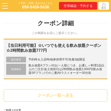
ご予約・お問い合わせはこちら
空席確認・予約する
050-5459-5436
送る
クーポン詳細
この画面をお店にご提示ください。
【当日利用可能】☆いつでも使える飲み放題クーポン
☆2時間飲み放題777円
予約時＆入店時/他券併用不可/先着3組限定
提示条件
飲み放題Aプラン付/お一人様につき、お通し＋料理2品以
上のご注文/金土祝前日は2時間飲み放題2,000円(飲み放
利用条件
題SPプラン)でのご案内/ラストオーダー30分前
クーポン一覧へ戻る
ご利用上の注意