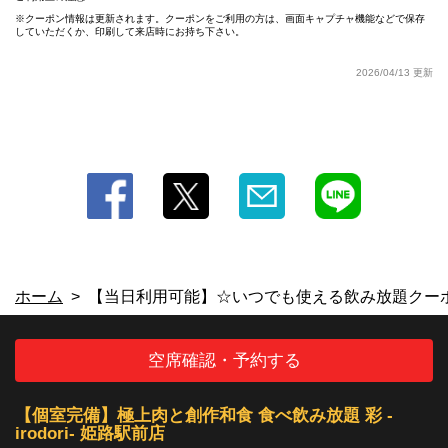
クーポン情報は更新されます。クーポンをご利用の方は、画面キャプチャ機能などで保存
していただくか、印刷して来店時にお持ち下さい。
この店舗情報をシェアする
2026/04/13 更新
【当日利用可能】☆いつでも使える飲み放題クーポン☆2時
間飲み放題777円 | 【個室完備】極上肉と創作和食 食べ飲
み放題 彩 -irodori- 姫路駅前店
兵庫県姫路市西駅前町１－４ キュエル姫路６階
https://irodorihimezi.owst.jp/coupons/155160275
お店情報をコピー
ホーム
【当日利用可能】☆いつでも使える飲み放題クーポ
空席確認・予約する
閉じる
【個室完備】極上肉と創作和食 食べ飲み放題 彩 -
irodori- 姫路駅前店