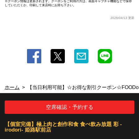
クーポン情報は更新されます。クーポンをご利用の方は、画面キャプチャ機能などで保存
していただくか、印刷して来店時にお持ち下さい。
この店舗情報をシェアする
2026/04/13 更新
【当日利用可能】☆お得な割引クーポン
☆FOODorDRINK⇒20%OFF♪ | 【個室完備】極上肉と創作
和食 食べ飲み放題 彩 -irodori- 姫路駅前店
兵庫県姫路市西駅前町１－４ キュエル姫路６階
https://irodorihimezi.owst.jp/coupons/105208958
お店情報をコピー
ホーム
【当日利用可能】☆お得な割引クーポン☆FOODorDR
空席確認・予約する
閉じる
【個室完備】極上肉と創作和食 食べ飲み放題 彩 -
irodori- 姫路駅前店