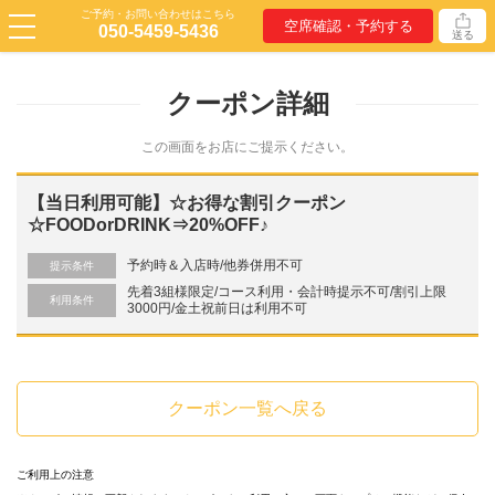
ご予約・お問い合わせはこちら
空席確認・予約する
050-5459-5436
送る
クーポン詳細
この画面をお店にご提示ください。
【当日利用可能】☆お得な割引クーポン
☆FOODorDRINK⇒20%OFF♪
予約時＆入店時/他券併用不可
提示条件
先着3組様限定/コース利用・会計時提示不可/割引上限
利用条件
3000円/金土祝前日は利用不可
クーポン一覧へ戻る
ご利用上の注意